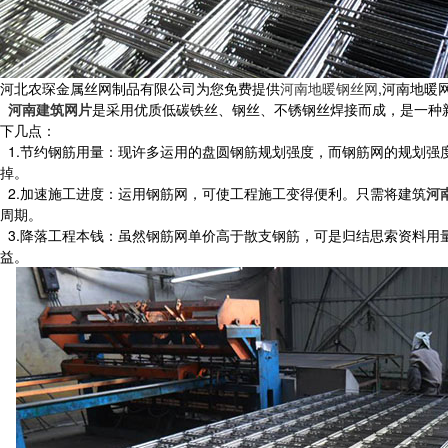
河北农琛金属丝网制品有限公司为您免费提供
河南地暖钢丝网
,河南地暖
河南建筑网片
是采用优质低碳铁丝、钢丝、不锈钢丝焊接而成，是一种
下几点：
1.节约钢筋用量：现许多运用的盘圆钢筋规划强度，而钢筋网的规划强
掉。
2.加速施工进度：运用钢筋网，可使工程施工变得便利。只需将建筑
河
周期。
3.降落工程本钱：虽然钢筋网单价高于散支钢筋，可是归结思索资料用量
益。