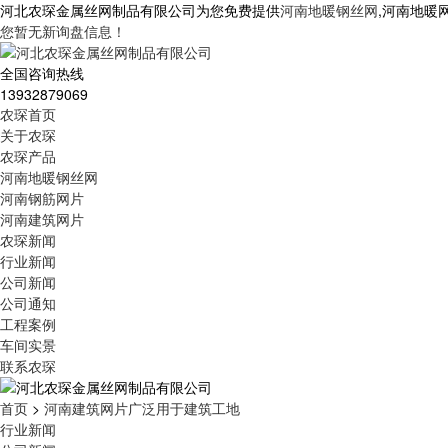
河北农琛金属丝网制品有限公司为您免费提供
河南地暖钢丝网
,河南地暖
您暂无新询盘信息！
全国咨询热线
13932879069
农琛首页
关于农琛
农琛产品
河南地暖钢丝网
河南钢筋网片
河南建筑网片
农琛新闻
行业新闻
公司新闻
公司通知
工程案例
车间实景
联系农琛
首页
>
河南建筑网片广泛用于建筑工地
行业新闻