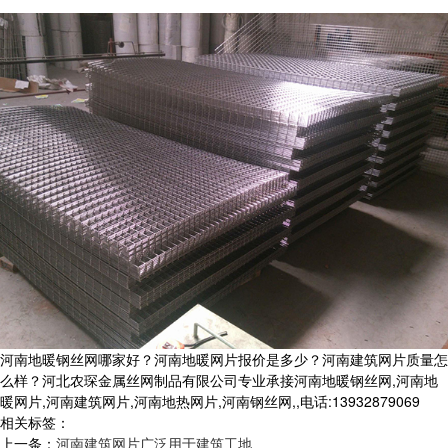
河南地暖钢丝网哪家好？河南地暖网片报价是多少？河南建筑网片质量怎
么样？河北农琛金属丝网制品有限公司专业承接河南地暖钢丝网,河南地
暖网片,河南建筑网片,河南地热网片,河南钢丝网,,电话:13932879069
相关标签：
上一条：
河南建筑网片广泛用于建筑工地