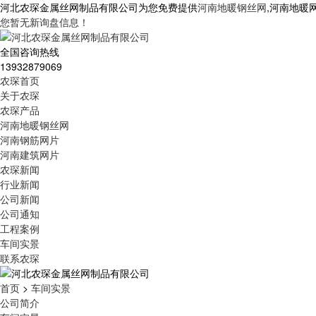
河北农琛金属丝网制品有限公司为您免费提供
河南地暖钢丝网
,河南地暖
您暂无新询盘信息！
全国咨询热线
13932879069
农琛首页
关于农琛
农琛产品
河南地暖钢丝网
河南钢筋网片
河南建筑网片
农琛新闻
行业新闻
公司新闻
公司通知
工程案例
车间实景
联系农琛
首页
>
车间实景
公司简介