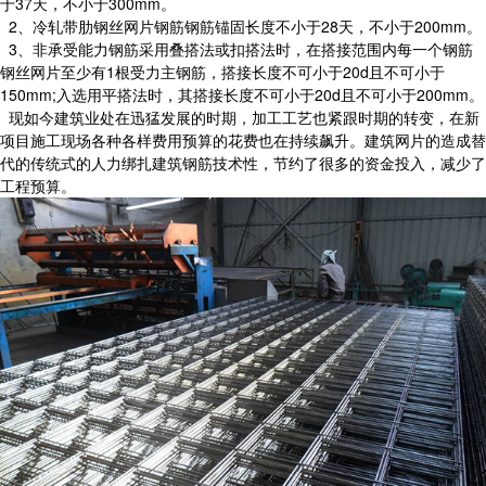
于37天，不小于300mm。
2、冷轧带肋钢丝网片钢筋钢筋锚固长度不小于28天，不小于200mm。
3、非承受能力钢筋采用叠搭法或扣搭法时，在搭接范围内每一个钢筋
钢丝网片至少有1根受力主钢筋，搭接长度不可小于20d且不可小于
150mm;入选用平搭法时，其搭接长度不可小于20d且不可小于200mm。
现如今建筑业处在迅猛发展的时期，加工工艺也紧跟时期的转变，在新
项目施工现场各种各样费用预算的花费也在持续飙升。建筑网片的造成替
代的传统式的人力绑扎建筑钢筋技术性，节约了很多的资金投入，减少了
工程预算。