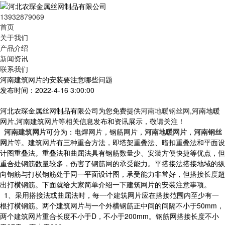
13932879069
首页
关于我们
产品介绍
新闻资讯
联系我们
河南建筑网片的安装要注意哪些问题
发布时间：2022-4-16 3:00:00
河北农琛金属丝网制品有限公司为您免费提供
河南地暖钢丝网
,河南地暖
网片,河南建筑网片等相关信息发布和资讯展示，敬请关注！
河南建筑网片
可分为：电焊网片，钢筋网片，
河南地暖网片
，
河南钢丝
网
片等。建筑网片有三种重合方法，即塔架重叠法、暗扣重叠法和平面设
计图重叠法。重叠法和曲屈法具有钢筋数量少、安装方便快捷等优点，但
重合处钢筋数量较多，伤害了钢筋网的承受能力。平搭接法搭接地域的纵
向钢筋与打横钢筋处于同一平面设计图，承受能力非常好，但搭接长度超
出打横钢筋。下面就给大家简单介绍一下建筑网片的安装注意事项。
1、采用搭接法或曲屈法时，每一个建筑网片应在搭接范围内至少有一
根打横钢筋。两个建筑网片与一个外横钢筋正中间的间隔不小于50mm，
两个建筑网片重合长度不小于D，不小于200mm。钢筋网搭接长度不小