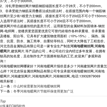
37天，不小于300mm。
2、冷轧带肋钢丝网片钢筋钢筋锚固长度不小于28天，不小于200mm。
3、非承受能力钢筋采用叠搭法或扣搭法时，在搭接范围内每一个钢筋钢
丝网片至少有1根受力主钢筋，搭接长度不可小于20d且不可小于150mm;
入选用平搭法时，其搭接长度不可小于20d且不可小于200mm。
建筑网片特点超越传统的盖房方式，运用新型的金属材料加固墙体-钢丝
网-电焊网，使楼房更坚固更优质它可替代砖墙作各种承重墙、非承重墙
及楼板、阳台等。它具有扩大建筑物使用面积（10%-15%）、隔热、隔
音、抗震、防水、施工简单、自重轻等特点，同时大大降低了工程造价。
河北浩昌金属制品有限公司是一家专业生产制造
河南地暖钢丝网
,
河南地
暖网片
,建筑网片,等产品的公司，本公司在行业内经过多年发展，在拥有
较高的知名度，且在制作生产方面拥有较高的工艺,欢迎来厂参观和咨
询！
河南地暖钢丝网哪家好？河南地暖网片报价是多少？河南建筑网片质量怎
么样？河北农琛金属丝网制品有限公司专业承接河南地暖钢丝网,河南地
暖网片,河南建筑网片,河南地热网片,河南钢丝网,,电话:13932879069
相关标签：
上一条：
什么时候需要加河南地暖钢丝网
下一条：
冬季河南地暖网片节能环保使用更加广泛
Top
©筑巢ECMS软件