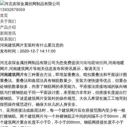
13932879069
首页
关于我们
产品介绍
新闻资讯
联系我们
河南建筑网片安装时有什么要注意的
发布时间：2020-12-7 14:11:00
河北农琛金属丝网制品有限公司为您免费提供
河南地暖钢丝网
,河南地暖
网片,河南建筑网片等相关信息发布和资讯展示，敬请关注！
河南建筑网片
有三种重合方法，即塔架重叠法、暗扣重叠法和平面设计图
重叠法。重叠法和曲屈法具有钢筋数量少、安装方便快捷等优点，但重合
处钢筋数量较多，伤害了钢筋网的承受能力。平搭接法搭接地域的纵向钢
筋与打横钢筋处于同一平面设计图，承受能力非常好，但搭接长度超出打
横钢筋。下述是建筑网片安装时的操作规范。大伙儿希望在施工工地苛刻
按照操作规范进行。确保大伙儿的人身安全。
1、采用搭接法或曲屈法时，每一个建筑网片应在搭接范围内至少有一根
打横钢筋。两个建筑网片与一个外横钢筋正中间的间隔不小于50mm，两
个建筑网片重合长度不小于D，不小于200mm。钢筋网搭接长度不小于